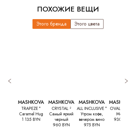
ПОХОЖИЕ ВЕЩИ
Этого бренда
Этого цвета
MASHKOVA
MASHKOVA
MASHKOVA
MASHKOVA
TRAPEZE ❜
CRYSTAL ²
ALL INCLUSIVE ❜
OVAL touch ❜
Caramel Hug
Самый яркий
Утром кофе,
Мокко
1 135 BYN
черный
вечером вино
930 BYN
960 BYN
975 BYN