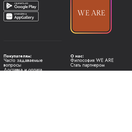
Покупателям:
О нас:
Часто задаваемые
Философия WE ARE
вопросы
Стать партнером
Доставка и оплата
Условия возврата
Наименование юридического лица 
— Общество с ограниченной ответственностью "Локальные 
бренды"
Место нахождения юридического лица
— Республика Беларусь, 220114, г. Минск, проспект Независимости, 
д. 169, пом. 701
Регистрационный номер, дата регистрации, регистрирующий орган
— 193824408, 24.12.2024, Главное управление юстиции 