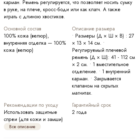
карман. Ремень регулируется, что позволяет носить сумку
в руке, на плече, кросс-боди или как клатч. А также
играть с длиною хвостиков.
Основной состав
Описание размера
100% кожа (велюр),
• Размеры (Д × Ш × В) : 27
внутренняя отделка — 100%
× 13 × 14 см. •
кожа (велюр)
Регулируемый плечевой
ремень (Д × Ш): 41 - 112 см
× 2 см. • 1 вместительное
отделение. • 1 внутренний
карман. • Закрывается
клапаном на скрытых
магнитах.
Рекомендации по уходу
Гарантийный срок
Использовать защитные
2 года
спреи (для кожи и замши)
Все описание