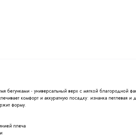
мя бегунками - универсальный верх с мягкой благородной фак
печивает комфорт и аккуратную посадку: изнанка петлевая и
ержит форму.
инией плеча
ни