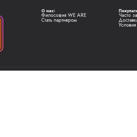
О нас:
Покупат
Философия WE ARE
Часто з
Стать партнером
Доставк
Условия
 ответственностью "Локальные бренды"
220114, г. Минск, проспект Независимости, д. 169, пом. 701
ан
— 193824408, 24.12.2024, Главное управление юстиции Мингориспол
нарушении их прав
– legal@weare.by
го района г. Минска для рассмотрения обращений покупателей
тел.
+375 