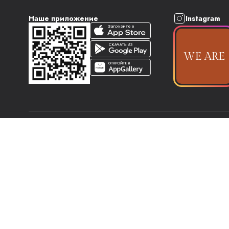
Наше приложение
Instagram
Наименование юридического лица
— Общество с ограниченной
Место нахождения юридического лица
— Республика Беларусь, 
Регистрационный номер, дата регистрации, регистрирующий орг
График работы Интернет-магазина
— круглосуточно
Контакты WE ARE
– support@weare.by
Контакты WE ARE для рассмотрения обращений покупателей о 
Контакты Отдела торговли и услуг Администрации Первомайско