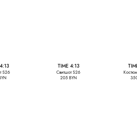
4:13
TIME 4:13
TIM
т S26
Свитшот S26
Костюм
BYN
205 BYN
35