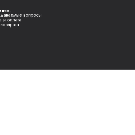
елям:
адаваемые вопросы
а и оплата
 возврата
кома
17 215-14-65,
тел.
+375 17 215-26-26,
тел.
+375 17 215-17-40