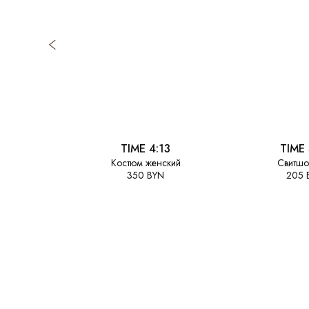
TIME 4:13
TIME 
Костюм женский
Свитшо
350 BYN
205 