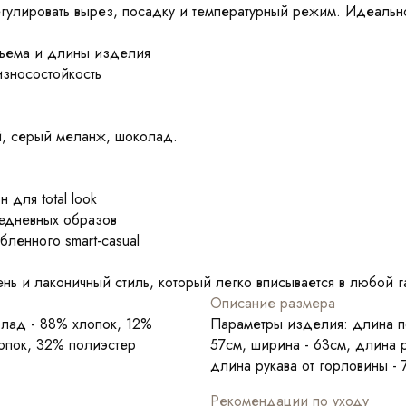
регулировать вырез, посадку и температурный режим. Идеаль
объема и длины изделия
износостойкость
й, серый меланж, шоколад.
 для total look
едневных образов
бленного smart-casual
ень и лаконичный стиль, который легко вписывается в любой 
Описание размера
лад - 88% хлопок, 12%
Параметры изделия: длина по
опок, 32% полиэстер
57см, ширина - 63см, длина р
длина рукава от горловины - 7
Рекомендации по уходу