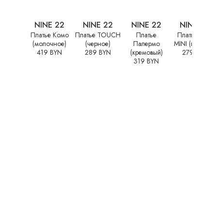
NINE 22
NINE 22
NINE 22
NINE 22
Платье Комо
Платье TOUCH
Платье
Платье ELLE
(молочное)
(черное)
Палермо
MINI (голубое)
419 BYN
289 BYN
(кремовый)
279 BYN
319 BYN
NINE 22
Платье
Палермо
(винное)
319 BYN