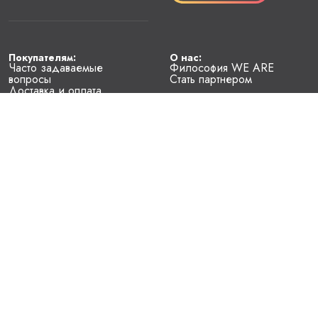
Покупателям:
О нас:
Часто задаваемые
Философия WE ARE
вопросы
Стать партнером
Доставка и оплата
Условия возврата
Наименование юридического лица 
— Общество с ограниченной ответственностью "Локальные 
бренды"
Место нахождения юридического лица
— Республика Беларусь, 220114, г. Минск, проспект Независимости, 
д. 169, пом. 701
Регистрационный номер, дата регистрации, регистрирующий орган
— 193824408, 24.12.2024, Главное управление юстиции 
Мингорисполкома
График работы Интернет-магазина
— круглосуточно
Контакты WE ARE
– support@weare.by
Контакты WE ARE для рассмотрения обращений покупателей о 