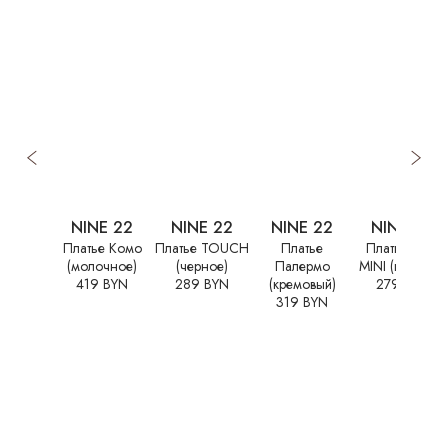
NINE 22
NINE 22
NINE 22
NINE 22
Платье Комо
Платье TOUCH
Платье
Платье ELLE
(молочное)
(черное)
Палермо
MINI (голубое)
419 BYN
289 BYN
(кремовый)
279 BYN
319 BYN