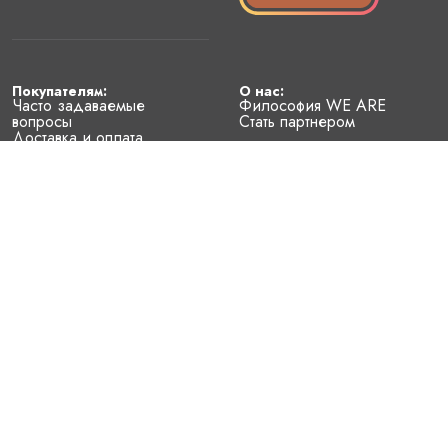
Покупателям:
О нас:
Часто задаваемые
Философия WE ARE
вопросы
Стать партнером
Доставка и оплата
Условия возврата
Наименование юридического лица 
— Общество с ограниченной ответственностью "Локальные 
бренды"
Место нахождения юридического лица
— Республика Беларусь, 220114, г. Минск, проспект Независимости, 
д. 169, пом. 701
Регистрационный номер, дата регистрации, регистрирующий орган
— 193824408, 24.12.2024, Главное управление юстиции 
Мингорисполкома
График работы Интернет-магазина
— круглосуточно
Контакты WE ARE
– support@weare.by