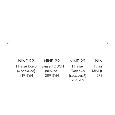
NINE 22
NINE 22
NINE 22
NINE 22
Платье Комо
Платье TOUCH
Платье
Платье ELLE
(молочное)
(черное)
Палермо
MINI (голубое)
419 BYN
289 BYN
(кремовый)
279 BYN
319 BYN