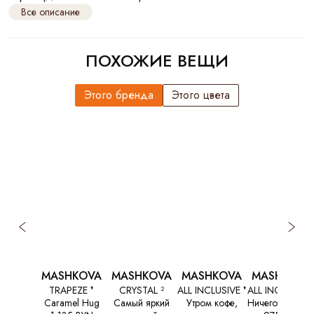
Все описание
ПОХОЖИЕ ВЕЩИ
Этого бренда
Этого цвета
MASHKOVA
MASHKOVA
MASHKOVA
MASHKOVA
TRAPEZE ❜
CRYSTAL ²
ALL INCLUSIVE ❜
ALL INCLUSIVE 
Caramel Hug
Самый яркий
Утром кофе,
Ничего лишнег