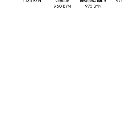
1 135 BYN
черный
вечером вино
975 BYN
960 BYN
975 BYN