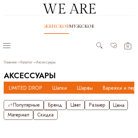
ЖЕНСКОЕ
МУЖСКОЕ
Главная
Каталог
Аксессуары
АКСЕССУАРЫ
LIMITED DROP
️Шапки
️Шарфы
Варежки и перч
Популярные
Бренд
Цвет
Размер
Цена
Материал
Скидка